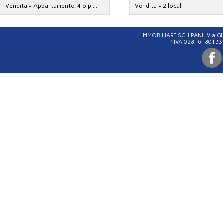
Vendita - Appartamento, 4 o pi...
Vendita - 2 locali
IMMOBILIARE SCHIPANI | Via G
P.IVA 02816180133