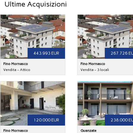
Ultime Acquisizioni
443.993 EUR
267.726 E
Fino Mornasco
Fino Mornasco
Vendita - Attico
Vendita - 3 locali
120.000 EUR
238.000 E
Fino Mornasco
Guanzate