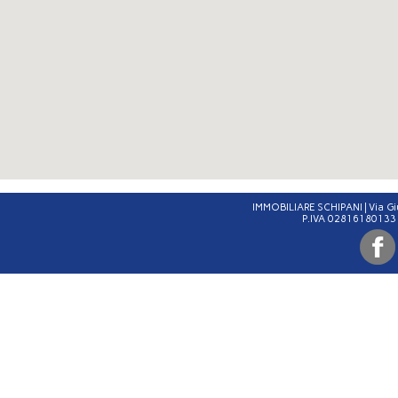
IMMOBILIARE SCHIPANI | Via G
P.IVA 02816180133