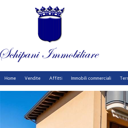
Home
Vendite
Affitti
Immobili commerciali
Ter